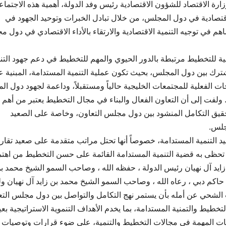
رة الاقتصاد للشؤون الاقتصادية رئيس وفد الدولة، أهمية هذه الاجتما
اقتصادية في دول المجلس، من خلال تبادل الخبرات وتوحيد الجهود في
 في توجيه التنمية الاقتصادية والارتقاء بالأداء الاقتصادي في دول 
ية للتخطيط مرتبطة بالدور الحيوي والمهم للتخطيط في دعم جهود التن
شترك بين دول المجلس، بحيث تكون عملية التنمية المستدامة، المبنية 
ات الفعلية للمجتمعات الخليجية حالياً ومستقبلاً، وداعمة لجهود دول ا
. ولفت إلى أن التعاون الفعال والبناء في مجال التخطيط يعتبر من أهم
لتحقيق التكامل المنشود بين دول مجلس التعاون، وخاصة على الصعيد
جلس.
 التنمية المستدامة، خصوصاً أنها تحتل مراتب متقدمة على صعيد تقاري
ل ما تحظى به قضية التنمية المستدامة القائمة على حسن التخطيط من اهتم
زايد آل نهيان رئيس الدولة ، حفظه الله ، وصاحب السمو الشيخ محمد ب
اكم دبي ، رعاه الله ، وصاحب السمو الشيخ محمد بن زايد آل نهيان و
ب الشحي عن أمله بأن يستمر نهج التكامل والتواصل بين دول مجلس التع
طيط والتمنية المستدامة، بما يخدم الأهداف التنموية الاستراتيجية بعي
ات المهمة في مجالات التخطيط والتنمية، على ضوء قرارات وتوصيات 