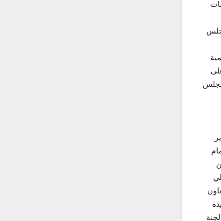
عات
مجلس
مية
على
لمجلس
ر
ام
ن
لي
اون
دة
لجنة