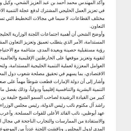
وأكد المهندس محمد أحمد بن عبد العزيز الشحي، وكيل وزا
في تعزيز العمل الخليجي المشترك لدفع عجلة التنمية ال
مختلف القطاعات، لا سيما في مجالات التخطيط التي تساهم
التعاون.
وأوضح الشحي أن أهمية اجتماعات اللجنة الوزارية الخليج
المستدامة، الأمر الذي يتطلب تعميق وتعزيز التعاون الم
رؤية مستقبلية حصينة وبعيدة المدى، متناغمة مع الاحتياج
لتقوية وتعزيز موقعها على الخارطتين الإقليمية والعالمية
العوامل المعززة لعملية التنمية الخليجية المستدامة، و
الاقتصادي، بما يسهم في تحقيق مصلحة شعوب دول الم
وأشار إلى أن دولة الإمارات قطعت شوطاً مهماً على صعيد
التنمية البشرية والتنافسية إقليمياً ودولياً، وذلك بفض
كبير من القيادة الرشيدة لصاحب السمو الشيخ خليفة بن 
راشد آل مكتوم نائب رئيس الدولة، رئيس مجلس الوزراء ح
عهد أبوظبي، نائب القائد الأعلى للقوات المسلحة. وأعر
والاستفادة من الممارسات والتجارب الناجحة في مجال التخ
المدى لدول المجلس. وناقشت اللجنة عدداً من الموضوع