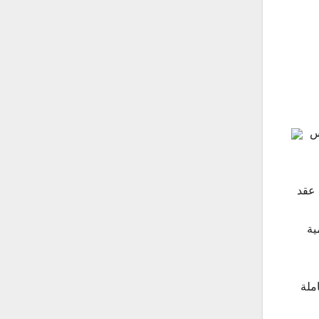
س
لذي عقد
ية
ملة