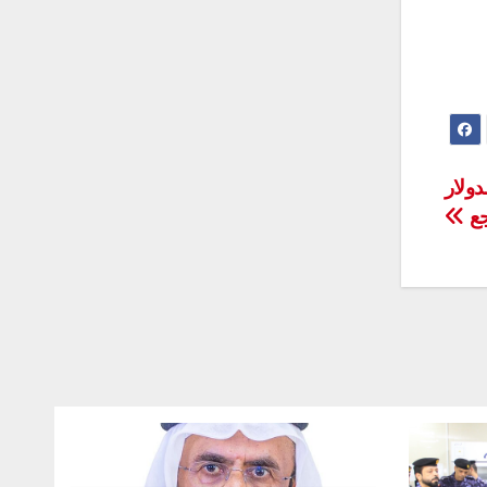
ولار
جع