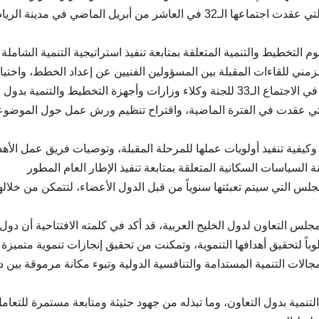
وكلاء وزارات وأجهزة التخطيط والتنمية بدول المجلس، التي عقدت اجتماعها الـ32 في العاشر من أبريل الماضي في مدينة 
لتخطيط والتنمية المتعلقة بمتابعة تنفيذ استراتيجية التنمية الشاملة
 – 2025»، وإقرار الجدول الزمني للقاءات المقبلة بين المسؤولين الفنيين عن إعداد الخطط، واختيا
إحدى القضايا الواردة في الاستراتيجية المطورة لتدارسها في الاجتماع الـ33 للجنة وكلاء وزارات وأجهزة التخطيط والتنمية بدول
تي عقدت في الفترة الماضية، واقتراح تنظيم ورش عمل حول الموضو
 وكيفية تنفيذ أولويات عملها للمرحلة المقبلة، وتوصيات فريق عمل الأه
مقترحة لما بعد عام 2015 وتوصيات لجنة السياسات السكانية المتعلقة بمتابعة تنفيذ الإطار العام المطور
مجلس التي سيتم تعبئتها سنوياً من قبل الدول الأعضاء، لتتمكن من خلاله
جلس التعاون لدول الخليج العربية، قد أكد في كلمته الافتتاحية أن دول
اً لتحقيق أهدافها التنموية، وتمكنت من تحقيق إنجازات تنموية متميزة
جالات التنمية المستدامة والتنافسية الدولية وتبوء مكانة مرموقة بين 
التنمية بدول التعاون، وما تبذله من جهود حثيثة ومتابعة مستمرة للتعام