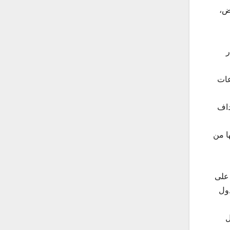
الرياض،
ر
عات
داف
ا من
 على
دول
ل