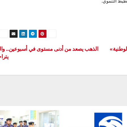
طيط التنموي.
وطنية»
الذهب يصعد من أدنى مستوى في أسبوعين.. والد
يترا