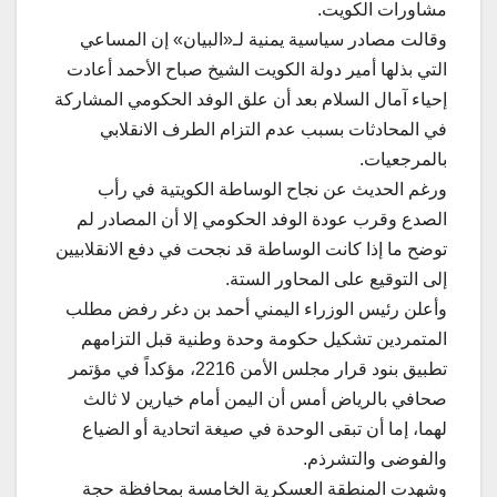
مشاورات الكويت.
وقالت مصادر سياسية يمنية لـ«البيان» إن المساعي
التي بذلها أمير دولة الكويت الشيخ صباح الأحمد أعادت
إحياء آمال السلام بعد أن علق الوفد الحكومي المشاركة
في المحادثات بسبب عدم التزام الطرف الانقلابي
بالمرجعيات.
ورغم الحديث عن نجاح الوساطة الكويتية في رأب
الصدع وقرب عودة الوفد الحكومي إلا أن المصادر لم
توضح ما إذا كانت الوساطة قد نجحت في دفع الانقلابيين
إلى التوقيع على المحاور الستة.
وأعلن رئيس الوزراء اليمني أحمد بن دغر رفض مطلب
المتمردين تشكيل حكومة وحدة وطنية قبل التزامهم
تطبيق بنود قرار مجلس الأمن 2216، مؤكداً في مؤتمر
صحافي بالرياض أمس أن اليمن أمام خيارين لا ثالث
لهما، إما أن تبقى الوحدة في صيغة اتحادية أو الضياع
والفوضى والتشرذم.
وشهدت المنطقة العسكرية الخامسة بمحافظة حجة