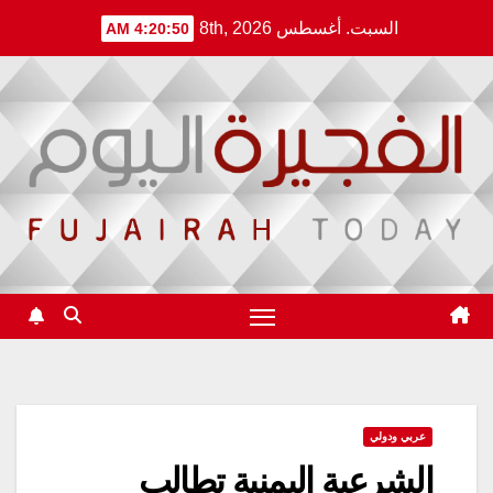
Ski
السبت. أغسطس 8th, 2026
4:20:51 AM
t
conten
عربي ودولي
الشرعية اليمنية تطالب