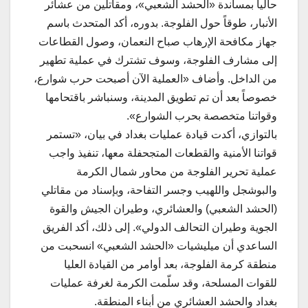
حالياً بمساندة «الحشد الشعبي»، ومقاتلين من عشائر
الأنبار، طوقاً حول الفلوجة. بدوره، أكد المتحدث باسم
جهاز مكافحة الإرهاب صباح النعمان، وصول القطاعات
إلى مشارف الفلوجة، وسوف تشترك في عملية تطهير
من الداخل. وأضاف «العملية الآن أصبحت حرب شوارع،
خصوصاً بعد أن تم تطويق المدينة، وسنباشر باقتحامها
وقواتنا متخصصة بحرب الشوارع».
بالتوازي، أكدت قيادة عمليات بغداد في بيان، «تستمر
قواتنا الأمنية ‬والقطعات ‬المتجحفلة ‬معها، ‬تنفيذ ‬واجب
‬عملية تحرير ‬الفلوجة ‬من ‬محاور ‬شمال‭ ‬الكرمة
‬و‬البوشجل ‬واللهيب ‬وجسر ‬التفاحة، ‬وبإسناد ‬من ‬مقاتلي
(‬الحشد‭ ‬الشعبي) ‬والعشائري، ‬وطيران ‬الجيش ‬والقوة
‬الجوية ‬وطيران ‬التحالف ‬الدولي»‬. إلى ذلك، أكد الفريق
الساعدي أن ميليشيات «الحشد الشعبي» انسحبت من
منطقة كرمة الفلوجة، بعد أوامر من القيادة العليا
للقوات المسلحة، وقد سلّمت الكرمة لغرفة عمليات
بغداد والحشد العشائري من أبناء المنطقة.