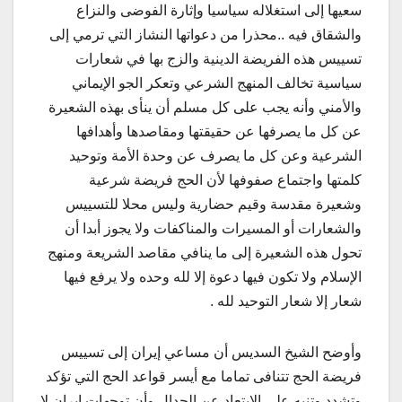
سعيها إلى استغلاله سياسيا وإثارة الفوضى والنزاع
والشقاق فيه ..محذرا من دعواتها النشاز التي ترمي إلى
تسييس هذه الفريضة الدينية والزج بها في شعارات
سياسية تخالف المنهج الشرعي وتعكر الجو الإيماني
والأمني وأنه يجب على كل مسلم أن ينأى بهذه الشعيرة
عن كل ما يصرفها عن حقيقتها ومقاصدها وأهدافها
الشرعية وعن كل ما يصرف عن وحدة الأمة وتوحيد
كلمتها واجتماع صفوفها لأن الحج فريضة شرعية
وشعيرة مقدسة وقيم حضارية وليس محلا للتسييس
والشعارات أو المسيرات والمناكفات ولا يجوز أبدا أن
تحول هذه الشعيرة إلى ما ينافي مقاصد الشريعة ومنهج
الإسلام ولا تكون فيها دعوة إلا لله وحده ولا يرفع فيها
شعار إلا شعار التوحيد لله .
وأوضح الشيخ السديس أن مساعي إيران إلى تسييس
فريضة الحج تتنافى تماما مع أيسر قواعد الحج التي تؤكد
وتشدد وتنبه على الابتعاد عن الجدال وأن توجهات إيران لا