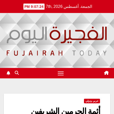
Ski
الجمعة. أغسطس 7th, 2026
9:07:24 PM
t
conten
عربي ودولي
أئمة الحرمين الشريفين