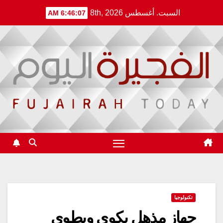
Ski
السبت. أغسطس 8th, 2026
6:46:07 AM
t
conten
تكنولوجيا
جهاز مذهل يكوي ويطوي