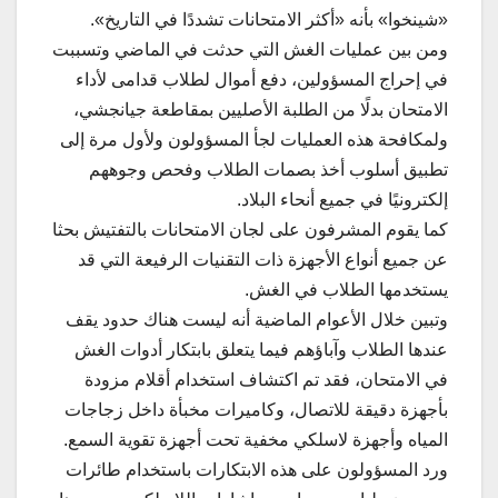
«شينخوا» بأنه «أكثر الامتحانات تشددًا في التاريخ».
ومن بين عمليات الغش التي حدثت في الماضي وتسببت
في إحراج المسؤولين، دفع أموال لطلاب قدامى لأداء
الامتحان بدلًا من الطلبة الأصليين بمقاطعة جيانجشي،
ولمكافحة هذه العمليات لجأ المسؤولون ولأول مرة إلى
تطبيق أسلوب أخذ بصمات الطلاب وفحص وجوههم
إلكترونيًا في جميع أنحاء البلاد.
كما يقوم المشرفون على لجان الامتحانات بالتفتيش بحثا
عن جميع أنواع الأجهزة ذات التقنيات الرفيعة التي قد
يستخدمها الطلاب في الغش.
وتبين خلال الأعوام الماضية أنه ليست هناك حدود يقف
عندها الطلاب وآباؤهم فيما يتعلق بابتكار أدوات الغش
في الامتحان، فقد تم اكتشاف استخدام أقلام مزودة
بأجهزة دقيقة للاتصال، وكاميرات مخبأة داخل زجاجات
المياه وأجهزة لاسلكي مخفية تحت أجهزة تقوية السمع.
ورد المسؤولون على هذه الابتكارات باستخدام طائرات