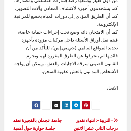
من دون طيار بوسعها رصد إشارات اللاسلكي ومصدرها،
كما يستخدمون أجهزة لاكتشاف المعادن وآلات التصوير،
كما أن الطريق المؤدي إلى دورات المياه يخضع للمراقبة
الإلكترونية.
كما أن الامتحان ذاته وضع تحت إجراءات حماية خاصة،
فيتم نقل أوراق الأسئلة داخل مركبات مزودة بأجهزة
تحديد المواقع العالمي (جي.بي.إس)، للتأكد من أن
قائديها لم ينحرفوا عن الطرق المقررة لهم.ويجرم
القانون الصيني سرقة الاجابات والغش، ويمكن أن يواجه
الأشخاص المدانون بالغش عقوبة السجن.
الاتحاد
تصفّح
«التربية»: انتهاء تقدير
جامعة عجمان بالفجيرة تعقد
درجات الثاني عشر الاثنين
جلسة حوارية حول أهمية