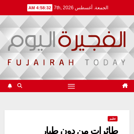
Ski
الجمعة. أغسطس 7th, 2026
4:58:32 AM
t
conten
تعليم
طائرات من دون طيار