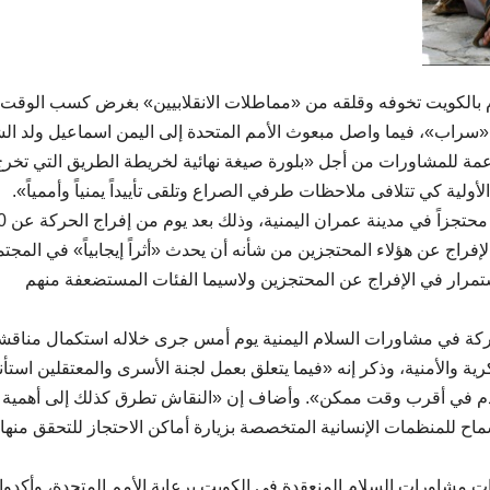
م بالكويت تخوفه وقلقه من «مماطلات الانقلابيين» بغرض كسب الوقت،
«سراب»، فيما واصل مبعوث الأمم المتحدة إلى اليمن اسماعيل ولد ال
عمة للمشاورات من أجل «بلورة صيغة نهائية لخريطة الطريق التي تخرج
ولية كي تتلافى ملاحظات طرفي الصراع وتلقى تأييداً يمنياً وأممياً».
وفي هذا السياق رحب ولد الشي
إفراج عن هؤلاء المحتجزين من شأنه أن يحدث «أثراً إيجابياً» في المجتم
ستمرار في الإفراج عن المحتجزين ولاسيما الفئات المستضعفة منهم
شاركة في مشاورات السلام اليمنية يوم أمس جرى خلاله استكمال مناقش
ية والأمنية، وذكر إنه «فيما يتعلق بعمل لجنة الأسرى والمعتقلين استأ
 تقدم في أقرب وقت ممكن». وأضاف إن «النقاش تطرق كذلك إلى أهمية
ح للمنظمات الإنسانية المتخصصة بزيارة أماكن الاحتجاز للتحقق منها
ت مشاورات السلام المنعقدة في الكويت برعاية الأمم المتحدة، وأكدوا