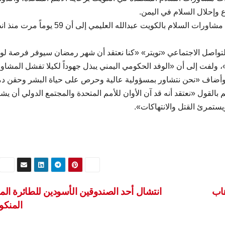
ع وإحلال السلام في اليمن.
بدوره، أشار رئيس الوفد الاستشاري للحكومة اليمنية في مشاورات السلام بالكويت عبدالله العليمي إلى
لتواصل الاجتماعي «تويتر» «كنا نعتقد أن شهر رمضان سيوفر فرصة ل
ء»، ولفت إلى أن «الوفد الحكومي اليمني يبذل جهوداً لكيلا تفشل المشاو
 وأضاف «نحن نتشاور بمسؤولية عالية وحرص على حياة البشر وحقن دم
القول «نعتقد أنه قد آن الأوان للأمم المتحدة والمجتمع الدولي أن يشي
يستمرئ القتل والانتهاكات».
انتشال أحد الصندوقين الأسودين للطائرة الم
المنكو