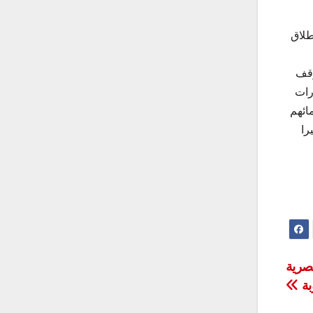
 أن 59 يوماً مرت منذ انطلاق
وقف
رات
ائهم
را
صرية
بة