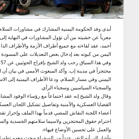
أبدى وفد الحكومة اليمنية المشارك في مشاورات السلا
معرباً عن خشيته من أن تؤول المشاورات في النهاية إلى
أحمد، عقد لقاءته مع جميع أطراف الأزمة والأطراف الدا
اليمن من كبوته بعد إدخال بعض التعديلات على المسودة الأ
محتجزاً في مدينة إب. وأكد المبعوث الأممي في بيان أن ال
اليمني وفي مسار السلام، ودعا الأطراف اليمنية إلى الا
والسجناء السياسيين وسجناء الرأي.
وقال ولد الشيخ إنه عقد اجتماعاً مع رؤساء الوفود الم
القضايا العسكرية والأمنية وتفاصيل تشكيل اللجان العسكر
أعضاء اللجنة النقاش للمضي قدماً بهذا الملف وإحراز
احترام حقوق المحتجزين ولاسيما سلامتهم الجسدية والسما
والعمل على تحسين الأوضاع فيها».
وأشار إلى أنه التقى عدداً من السفراء وبحث معهم تطورا