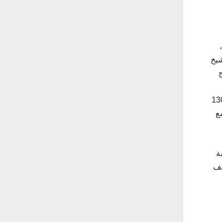
شيخ
خ بإفراج الحوثيين عن 57 محتجزاً في مدينة عمران اليمنية، وذلك بعد يوم من إفراج الحركة عن 130
ع
ة
نف