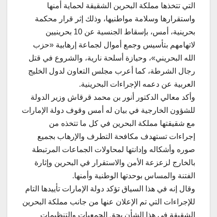
التي تتخذها مملكة البحرين الشقيقة لحماية أمنها
واستقرارها وسلامة مواطنيها، وذلك إثر قرار محكمة
بحرينية، أمس، بإسقاط الجنسية عن 10 بحرينيين
لاتهامهم بتأسيس وجمع أموال لجماعة إرهابية «حزب
الله البحريني»، وحيازة أسلحة نارية، والشروع في قتل
رجال الشرطة، كما أعرب مجلس التعاون لدول الخليج
العربية عن دعمه الإجراءات البحرينية.
وأكد معالي الدكتور أنور بن محمد قرقاش وزير الدولة
للشؤون الخارجية في بيان له أمس وقوف دولة الإمارات
مع شقيقتها مملكة البحرين في كل ما تتخذه من
إجراءات تستهدف مكافحة التطرف والإرهاب بجميع
صوره وأشكاله وإدانتها لمحاولات الجماعات المرتبطة
بالخارج لزعزعة الأمن والاستقرار في البحرين وإثارة
الفتنة والمساس بوحدتها الوطنية وأمنها.
وقال إنه في هذا السياق تؤكد دولة الإمارات تأييدها التام
للإجراءات التي تم الإعلان عنها من جانب مملكة البحرين
الشقيقة في هذا الشأن بحق الجمعيات والتنظيمات