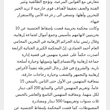
تتعارض مع القوانين المرعية، وتؤجج الطائفية وتثير
الفتنة والعنف تحقيقا لأهداف قوى خارجية لا تريد الخير
للبحرين وأهلها، وتسعى الى زعزعة الأمن والاستقرار
فيها».
وكانت محكمة بحرينية قضت بإسقاط الجنسية عن 10
بحرينيين لاتهامهم بتأسيس وجمع أموال لجماعة إرهابية.
وقال رئيس نيابة الجرائم الإرهابية في البحرين المحامي
العام أحمد الحمادي، إنّ المحكمة الكبرى الجنائية الرابعة
أصدرت حكماً على عشرة متهمين في قضية إدارة
جماعة إرهابية والانضمام إليها وتمويلها وحيازة أسلحة
نارية، والشروع في قتل رجال الشرطة تنفيذاً لأغراض
إرهابية والتجمهر والشغب وحيازة زجاجات حارقة،
بمعاقبة المتهمين من الأول حتى الثامن بالسجن 15
عاماً، وتغريم المتهمين الثاني والسابع 200 ألف دينار
لكل منهما، ومعاقبة المتهمين التاسع والعاشر بالحبس
ثلاث سنوات وتغريمهما 500 دينار ومصادرة
المضبوطات، كما قضت المحكمة بإسقاط الجنسية عن