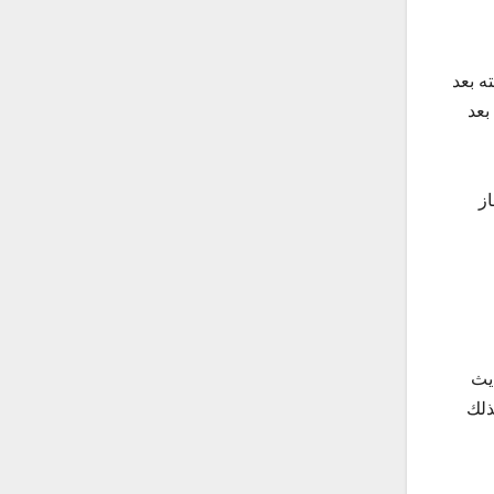
ه بعد
بعد
از
يث
ذلك