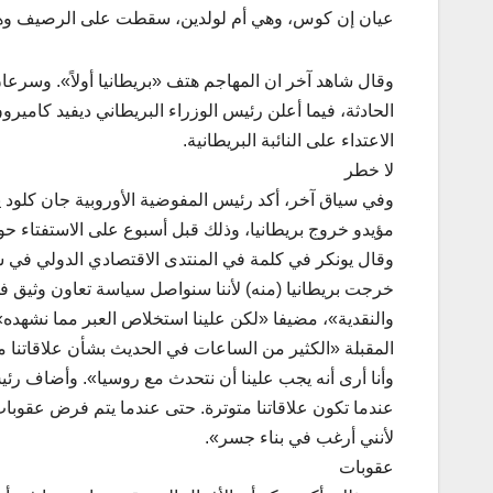
عيان إن كوس، وهي أم لولدين، سقطت على الرصيف وه
وقال شاهد آخر ان المهاجم هتف «بريطانيا أولاً». وسرعان 
الحادثة، فيما أعلن رئيس الوزراء البريطاني ديفيد كامي
الاعتداء على النائبة البريطانية.
لا خطر
وفي سياق آخر، أكد رئيس المفوضية الأوروبية جان كلود يو
مؤيدو خروج بريطانيا، وذلك قبل أسبوع على الاستفتاء حو
وقال يونكر في كلمة في المنتدى الاقتصادي الدولي في سان
خرجت بريطانيا (منه) لأننا سنواصل سياسة تعاون وثيق في 
والنقدية»، مضيفا «لكن علينا استخلاص العبر مما نشهده
المقبلة «الكثير من الساعات في الحديث بشأن علاقاتنا م
وأنا أرى أنه يجب علينا أن نتحدث مع روسيا». وأضاف رئي
عندما تكون علاقاتنا متوترة. حتى عندما يتم فرض عقوبات ا
لأنني أرغب في بناء جسر».
عقوبات