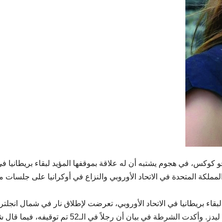
كس، في هجوم يشتبه أن له علاقة بموقفها المؤيد لبقاء بريطانيا ف
المملكة المتحدة في الاتحاد الأوروبي والنزاع في أوكرانيا على جلسات م
ية إن كوكس (41 عاماً)، المؤيدة لبقاء بريطانيا في الاتحاد الأوروبي، تعرضت لإطلاق نار في شمال انجلتر
خلال إعدادها لاجتماع مع ناخبين في بيرستال قرب مدينة ليدز. وأكدت الشرطة في بيان أن رجلاً في الـ52 تم تو