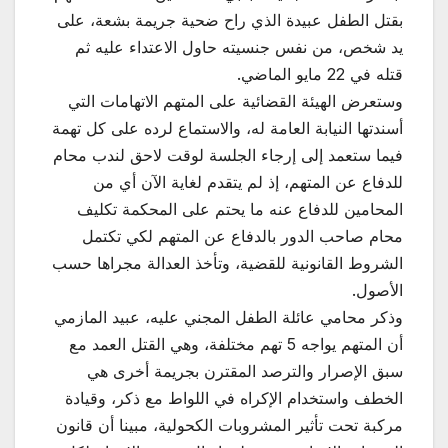
بقتل الطفل عبيدة الذي راح ضحية جريمة بشعة، على
يد شخص، من نفس جنسيته حاول الاعتداء عليه ثم
قتله في 22 مايو الماضي.
وستعرض الهيئة القضائية على المتهم الاتهامات التي
أسندتها النيابة العامة له، والاستماع لرده على كل تهمة
فيما ستعمد إلى إرجاء الجلسة لوقت لاحق لندب محام
للدفاع عن المتهم، إذ لم يتقدم لغاية الآن أي من
المحامين للدفاع عنه ما يحتم على المحكمة تكليف
محام صاحب الدور بالدفاع عن المتهم لكي تكتمل
الشروط القانونية للقضية، وتأخذ العدالة مجراها حسب
الأصول.
وذكر محامي عائلة الطفل المجني عليه، عبيد المازمي
أن المتهم يواجه 5 تهم مختلفة، وهي القتل العمد مع
سبق الإصرار والترصد المقترن بجريمة أخرى هي
الخطف واستخدام الإكراه في اللواط مع ذكر، وقيادة
مركبة تحت تأثير المشروبات الكحولية، مبينا أن قانون