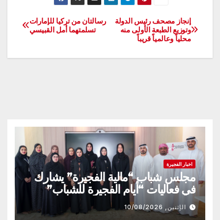
إنجاز مصحف رئيس الدولة
رسالتان من تركيا للإمارات
تصفّح
وتوزيع الطبعة الأولى منه
تسلمتهما أمل القبيسي
محلياً وعالمياً قريباً
المقالات
اخبار الفجيرة
مجلس شباب “مالية الفجيرة” يشارك
في فعاليات “أيام الفجيرة للشباب”
الإثنين, 10/08/2026