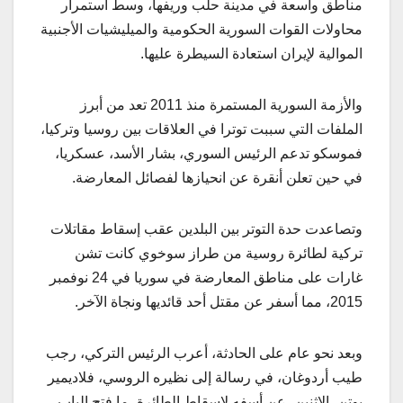
مناطق واسعة في مدينة حلب وريفها، وسط استمرار
محاولات القوات السورية الحكومية والميليشيات الأجنبية
الموالية لإيران استعادة السيطرة عليها.
والأزمة السورية المستمرة منذ 2011 تعد من أبرز
الملفات التي سببت توترا في العلاقات بين روسيا وتركيا،
فموسكو تدعم الرئيس السوري، بشار الأسد، عسكريا،
في حين تعلن أنقرة عن انحيازها لفصائل المعارضة.
وتصاعدت حدة التوتر بين البلدين عقب إسقاط مقاتلات
تركية لطائرة روسية من طراز سوخوي كانت تشن
غارات على مناطق المعارضة في سوريا في 24 نوفمبر
2015، مما أسفر عن مقتل أحد قائديها ونجاة الآخر.
وبعد نحو عام على الحادثة، أعرب الرئيس التركي، رجب
طيب أردوغان، في رسالة إلى نظيره الروسي، فلاديمير
بوتن، الاثنين، عن أسفه لإسقاط الطائرة، ما فتح الباب