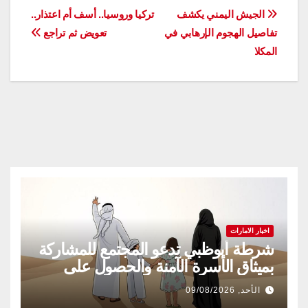
تصفّح
الجيش اليمني يكشف
تركيا وروسيا.. أسف أم اعتذار..
تفاصيل الهجوم الإرهابي في
تعويض ثم تراجع
المقالات
المكلا
اخبار الامارات
شرطة أبوظبي تدعو المجتمع للمشاركة
بميثاق الأسرة الآمنة والحصول على
شهادة «سفير»
الأحد, 09/08/2026