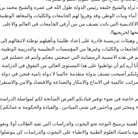
 ثراه والشيخ خليفة رئيس الدولة طول الله في عمره والشيخ محمد بن ز
أبناء وبنات الوطن وقد وفروا لهم الجامعات والكليات والمعاهد الوطني
لاكاديمية التي باتت تصنف من بين أرقي الجامعات في العالم والاعلى
ها لخريجيها/.
ئات تدريسية قادرة على إعداد طلبتنا وتأهيلهم توطئة لانتقالهم إلى
جامعات والكليات وغيرها من المؤسسات التعليمية والتدريبية الوطنية.
كم في هذه الامسية الرمضانية التي جمعتني معكم وأنتم قد حصلتم في
وأنا أريدكم أن تواظبوا على هذا المستوى العالي من التفوق في الدراسة
دولتكم أصبحت تصنف بدولة متقدمة عالميا لا دولة نامية فنحن في دولة
راتب عالمية في الابداع والابتكار والصناعة والاقتصاد والامن والاستقرا
م خاصة في ضوء توفير قيادتكم الفرص السانحة لكم لمواصلة الدراسة
ء ومخترعين وباحثين في شتى الميادين ..والقيادة والحكومة تدعمانكم إ
ية ترسيخ التوجه نحو البحوث والدراسات التي تفيد الطالب أولا وتعود
وه باعتماد العلوم الطبية والاطباء على البحوث والدراسات كي يتوصلوا 