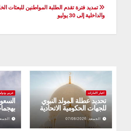
تصفّح
تمديد فترة تقدم الطلبة المواطنين للبعثات الخ
والداخلية إلى 30 يوليو
المقالات
اخبار الامارات
عربي ودولي
تحديد عطلة المولد النبوي
للجهات الحكومية الاتحادية
بهجمات
والقطاع الخاص
نجران
الجمعة, 07/08/2026
الجمعة, /2026