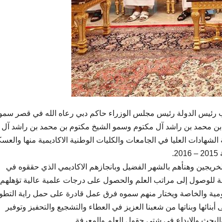
 رئيس الدولة رئيس مجلس الوزراء حاكم دبي رعاه الله في قصر سمو
 محمد بن راشد آل مكتوم وسمو الشيخ مكتوم بن محمد بن راشد آل
لشهادات العليا في الجامعات والكليات الوطنية الاكاديمية منها والعسك
.
لخريجين وهنأهم بالشهر الفضيل وبانجازهم الاكاديمي الذي حققوه في
لة للوصول إلى مراتب العلم والحصول على درجات علمية عالية تؤهلهم 
مية والخاصة ويختار منهم سموه فرق عمل قادرة على حمل راية التطو
أبنائها وبناتها من شعبنا العزيز في العطاء والتشجيع والتحفيز وتوفير
لبحث والابداع في شتى حقول العلم والمعرفة.