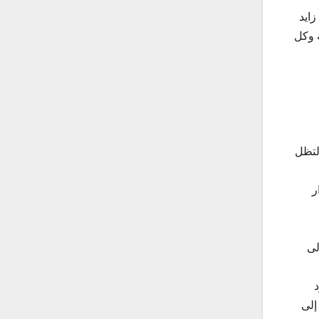
ايد
ة وكل
 لتظل
ر
لى
إلى