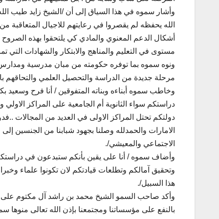
وأشار سموه في هذا السياق إلى أن /الشيخ زايد طيب الله
الله يحفظه لم يقصروا في رعايتهم للاجيال المتعاقبة من 
أشكال الدعم المعنوي والمادي كي يلتحقوا بهذه الصروح ا
مستوى في التعليم والمناهج والابتكار والشهادات التي تمنح
ونوه سموه بما توفره حكومته من مبان مدرسية ومدارس وهي
مرحلة جديدة من الدراسة والتحصيل العلمي والتحاقهم بال
وخاطب سموه أبناءه وبناته المتفوقين / أنا فرح وسعيد ب
دراستكم سواء الثانوية أم الجامعية على المراكز الاولي 
دولتكم تحتل المراكز الاولى في العديد من المجالات ..ف
الامارات والحمدلله وصلنا بجهود شبابنا من الجنسين إلى م
الاجتماعي والمعيشي/.
وأضاف سموه / أنا على يقين بأنكم ستبدعون في دراستك
وتحقيق آمالكم وتطلعات قيادتكم لان تكونوا علماء وخبرا
هذا السبيل/.
وأكد صاحب السمو الشيخ محمد بن راشد آل مكتوم على أهم
بالنفع على مؤسساتنا ومجتمعنا بإذن الله تعالى منوها سم