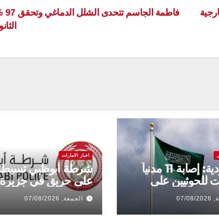
ارجية
فاطمة الجا
الثان
اخبار الامارات
السعودية: إصابة 11 مدنياً
شرطة أبوظبي تسيطر
 للحوثيين على
على حريق في جزيرة
07/08
الجمعة, 07/08/2026