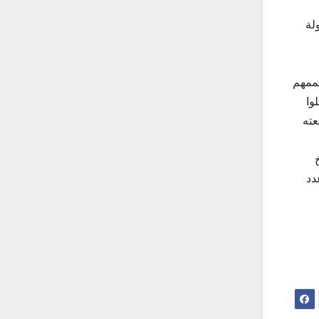
لة
هممهم
وا
عته
دد