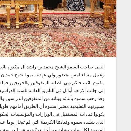
التقى صاحب السمو الشيخ محمد بن راشد آل مكتوم نائب
زعبيل مساء امس بحضور ولي عهده سمو الشيخ حمدان بن
مكتوم نائب حاكم دبي الطلبة المتفوقين والخريجين حملة ا
إلى جانب الاربعة أوائل في الثانوية العامة للسنة الدراسية 2015 – 2016
وقد رحب سموه بأبنائه وبناته من المتفوقين الدراسين وا
مسيرتهم التعليمية معتبرا سموه أن الطريق أمامهم طوي
يكونوا قيادات المستقبل في الوزارات والمؤسسات الحكو
الذي ينشده سموه وقيادتنا الكريمة التي لم تبخل يوما على 
الفرصة لكل شاب وشابة من أجل تمكينهم في الدراسة وا