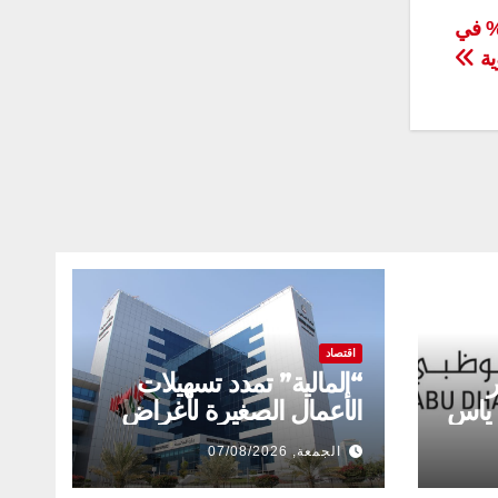
سم تتحدى الشلل الدماغي وتحقق 97 % في
وية
اقتصاد
“المالية” تمدد تسهيلات
 ياس
الأعمال الصغيرة لأغراض
ضريبة الشركات حتى 31
الجمعة, 07/08/2026
ديسمبر 2029