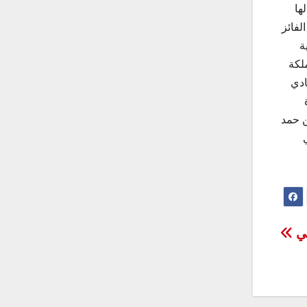
ها
لفائز
ة
لكة
ادي
ن حمد
ني