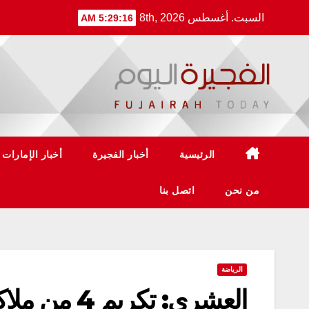
Ski
السبت. أغسطس 8th, 2026
5:29:17 AM
t
conten
الرئيسية
أخبار الفجيرة
أخبار الإمارات
من نحن
اتصل بنا
الرياضة
العشري: تكر