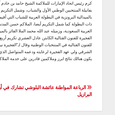
كرم رئيس اتحاد الإمارات للملاكمة الشيخ حامد بن خادم آل
بفانيلة المنتخبين الوطني الأول والشباب، وشمل التكريم 
بالميدالية البرونزية في البطولة العربية للشباب التي أ
ذات البطولة كما شمل التكريم أيضا، الملاكم حسن المدني 
العربية السعودية، وزميله عبد الله محمد الملا الفائز با
الفجيرة للفنون القتالية الكابتن عادل العشري تكريم أر
للفنون القتالية في المنتخبات الوطنية وقال لـ”الفجيرة 
الشرقي ولي عهد الفجيرة لرعايته ودعمه المتواصل الذي 
يكون هنالك نتائج ابرز وملاكمين قادرين على خدمة الملاك
تصفّح
الرباعة المواطنة عائشة البلوشي تشارك في أول
البرازيل
المقالات