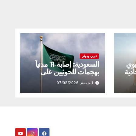
عربي ودولي
بوي
السعودية: إصابة 11 مدنياً
ادية
بهجمات للحوثيين على
نجران
الجمعة, 07/08/2026