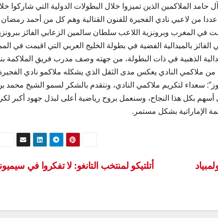
 حامد الملاكمين الذين تميزوا خلال البطولات الدولية التي شاركوا خلال
عددا من لاعبي نادي الفجيرة للفنون القتالية وهم كل من أحمد رمضان ا
قيمت في المغرب وبرونزية اللاعب سلطان سالمين الزعابي الفائز ببرونزي
الفائز بالميدالية الفضية في بطولة الخليج العربي التي اقيمت في المم
لميدالية الذهبية في ذات البطولة، من جهته وصف مدرب فريق الملاكمة بن
بع من ملاكمي النادي يعكس مدى الثقل الذي يشكله ملاكمو نادي الفجيرة
نيوز”: سعداء لتكريم ملاكمي النادي، ونتقدم بالشكر لسمو الشيخ محمد ب
أسهم بكل هذا النجاح، وسنعمل بروح رياضية أعلى لبذل جهود أكبر لكي
مة الإماراتية بشكل مستمر.
مبياد
أتلتيكو لمنتخب التانغو: لا تفكروا في سيميو