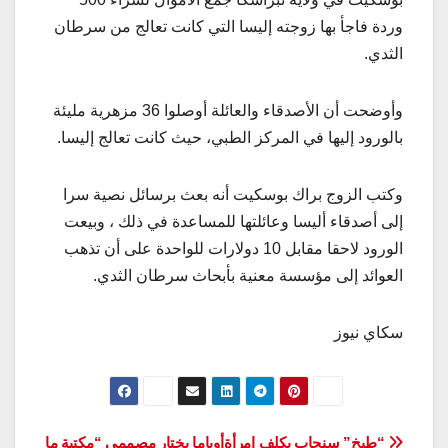
وردة فاجأ بها زوجته إليسا التي كانت تعالج من سرطان
الثدي.
وأوضحت أن الأصدقاء والعائلة أوصلوا 36 مزهرية مليئة
بالورود إليها في المركز الطبي، حيث كانت تعالج إليسا.
وكتب الزوج براك بوسكيت أنه بعث برسائل نصية سرا
إلى أصدقاء أليسا وعائلتها للمساعدة في ذلك ، وبيعت
الورود لاحقا مقابل 10 دولارات للواحدة على أن تذهب
العوائد إلى مؤسسة معنية بأبحاث سرطان الثدي.
سكاي نيوز
“طبخ” سنجاب يكلف امرأة
أوباما يختار مصممي “مكتبة ما