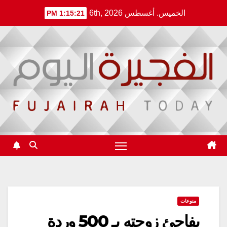
Ski
الخميس. أغسطس 6th, 2026
1:15:21 PM
t
conten
منوعات
يفاجئ زوجته بـ 500 وردة