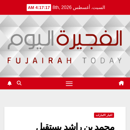
Ski
السبت. أغسطس 8th, 2026
4:17:18 AM
t
conten
اخبار الامارات
محمد بن راشد يستقبل