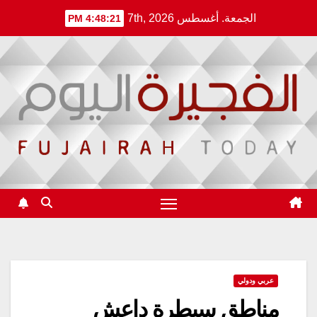
Ski
الجمعة. أغسطس 7th, 2026
4:48:21 PM
t
conten
عربي ودولي
مناطق سيطرة داعش