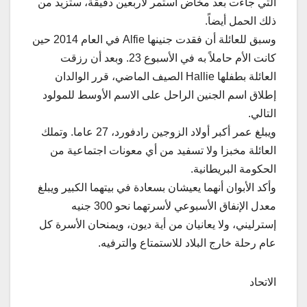
التي جاءت بعد مخاض استمر لأربعين دقيقة، ستزيد من
ذلك الحمل أيضاً.
وسبق للعائلة أن فقدت جنينها Alfie في العام 2014 حين
كانت الأم حاملاً به في الأسبوع 23. وبعد أن رزقت
العائلة بطفلها Hallie الصيف الماضي، قرر الوالدان
إطلاق اسم الجنين الراحل على الاسم الأوسط للمولود
التالي.
ويبلغ عمر أكبر أولاد الزوجين رادفورد، 27 عاما. وتملك
العائلة مخبزا ولا تسفيد من أي معونات اجتماعية من
الحكومة البريطانية.
وأكد الأبوان أنهما يعيشان بسعادة في بيتهما الكبير ويبلغ
معدل الإنفاق الأسبوعي لأسرتهما نحو 300 جنيه
إسترليني، ولا يعانيان من أية ديون، ويمنحان الأسرة كل
عام رحلة خارج البلاد للاستمتاع والترفيه.
الاتحاد