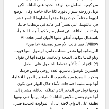
من كيفية التعامل مع الوافد الجديد على العائلة، لكن
نويل وزوجته سيو رادفورد كانا حالة خاصة وكان الوضع
لديهما مختلفاً، حيث رزقا مؤخراً بطفلهما التاسع عشر
في عائلتهما، التي تعتبر أكبر عائلة في بريطانيا حالياً.
واحتفلت العائلة، التي تقطن منزلاً كبيراً منذ 11 عاماً،
باستقبال مولودة أطلق عليها الأبوان اسم Phoebe
Willow، فيما قالت الأم سيو لصحيفة «ذا صن»
البريطانية إنها تشعر بسعادة غامرة لوصول ابنتها فويب-
ويلو للدنيا بكامل الصحة والعافية، مؤكدة أنها لن تقول
(لا) للإنجاب أبداً لأنها تخطط للحصول على الطفل
العشرين للوصول بأسرتها لعدد زوجي وليس فردياً.
وذكرت السيدة سيو واتفورد، البلالغة من العمر 41 عاما،
أنها تهتم بتلبية احتياجات الأبناء خلال النهار حين يكون
زوجها نويل في المخبز الذي تمتلكه العائلة، مشيرة إلى
أنها تقوم بغسل ملابس العائلة 9 مرات يومياً حتى تبقيها
نظيفة على الدوام، لافتة إلى أن المولودة الجديدة فيبي،