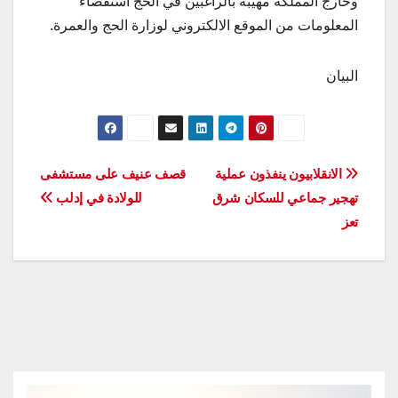
وخارج المملكة مهيبة بالراغبين في الحج استقصاء
المعلومات من الموقع الالكتروني لوزارة الحج والعمرة.
البيان
تصفّح
الانقلابيون ينفذون عملية
قصف عنيف على مستشفى
تهجير جماعي للسكان شرق
للولادة في إدلب
المقالات
تعز