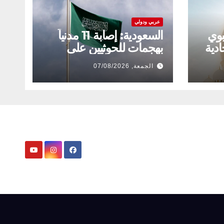
عربي ودولي
بوي
السعودية: إصابة 11 مدنياً
ادية
بهجمات للحوثيين على
نجران
الجمعة, 07/08/2026