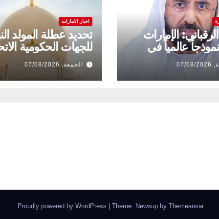
ة
اخبار الامارات
لرقباني: الإمارات
تحديد عطلة المولد الن
وذجاً عالمياً في
للجهات الحكومية الاتح
 والتضامن الإنساني
والقطاع الخاص
07/08
الجمعة, 07/08/2026
.
Proudly powered by WordPress
|
Theme: Newsup by
Themeansar