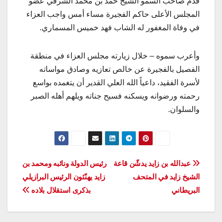
قدّم صاحب السمو الشيخ حمد بن محمد الشرقي عضو
المجلس الأعلى حاكم الفجيرة مساء أمس واجب العزاء
في وفاة المغفور له الشاب فهد خميس المسماري.
وأعرب سموه – خلال زيارته مجلس العزاء في منطقة
الفصيل بالفجيرة عن خالص تعازيه وصادق مواساته
لأسرة الفقيد، داعياً الله العلي القدير أن يتغمده بواسع
رحمته ورضوانه ويسكنه فسيح جناته ويلهم أهله الصبر
والسلوان.
تصفّح
عبدالله بن زايد يدشّن قاعة
رئيس الدولة ونائبه ومحمد بن
الشيخ زايد في المتحف
زايد يهنّئون الرئيس البرازيلي
المقالات
البريطاني
بذكرى استقلال بلاده