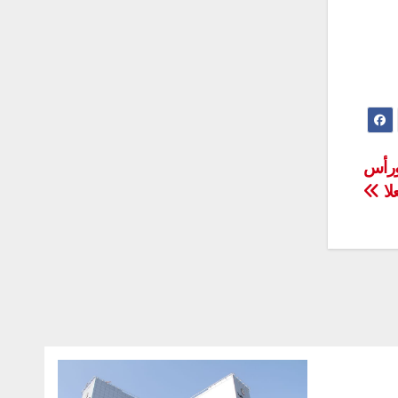
ورأس
لا