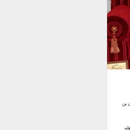
 بن
له