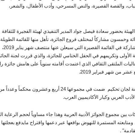
 /شباب، والقصة القصيرة، والنص المسرحي، وأدب الأطفال، والشعر،
هيئة بحضور سعادة فيصل جواد المدير التنفيذي لهيئة الفجيرة للثقافة
والذي أكد أن عدد المشاركين قد بلغ 950 تسعمائة وخمسون مشاركاً لمختلف فروع الجائزة، تأهل منها للقائمة الطويلة
للجائزة ثلاث وسبعون مرشحاً، سيتم اختصارها إلى 35 مشاركة في القائمة القصيرة التي سيعلن عنها منتصف شهر يناير 2019،
اثة الأولى وتكريمهم في الحفل الختامي للجائزة، والذي قررت لجنة الجائ
 شهر فبراير 2019 عقب انتهاء فعاليات الملتقى الثقافي الذي اعتمدت أقامته سنوياً على هامش جائزة 
ر من شهر فبراير 2019.
ة لجان تحكيم
ضمت في مجموعها 24 أربع وعشرون محكماً وعدداً م
أدب العربي وكبار الأكاديميين العرب.
 بين مجموع الجوائز الأدبية العربية وهذا جاء مساوياً لحجم الرعاية ال
ومتابعته المستمرة للنهوض بواقعها عبر دعمها واقتراح مايدفع بعجلتها 
ادمة” .