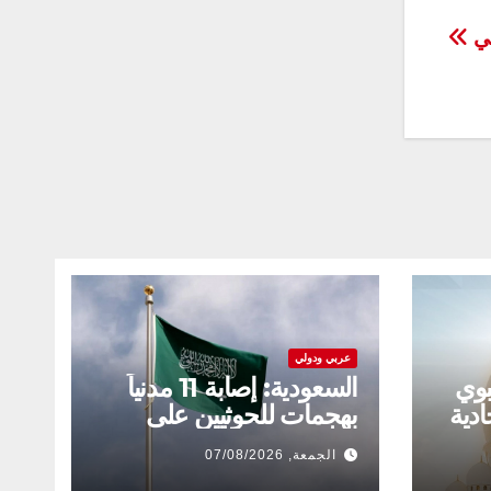
بي
عربي ودولي
بوي
السعودية: إصابة 11 مدنياً
ادية
بهجمات للحوثيين على
نجران
الجمعة, 07/08/2026