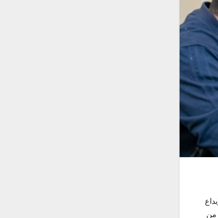
داع
 من