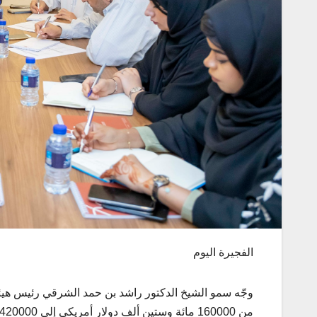
الفجيرة اليوم
وجّه سمو الشيخ الدكتور راشد بن حمد الشرقي رئيس هيئة
من 160000 مائة وستين ألف دولار أمريكي إلى 420000 أربعمائة وعشرين ألف دولار أمريكي، بواقع