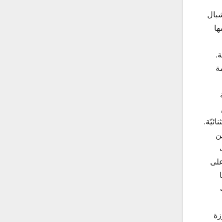
شبال
ها
.
ة
هي: الناشئين
على
زة