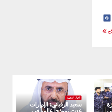
اح
اخبار الفجيرة
رة
سعيد الرقباني: الإمارات
في
غدت نموذجاً عالمياً في