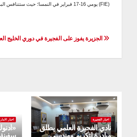
(FIE) يومي 16-17 فبراير في النمسا؛ حيث ستتنافس البريكي ضمن فئتي المبارزة الفردية والفرق.
تصفّح
الجزيرة يفوز على الفجيرة في دوري الخليج الع
المقالات
اخبار الفجيرة
اخبار الامار
نادي الفجيرة العلمي يطلق
«أدنو
مبادرة لتكريم مهندسي
سفينة 