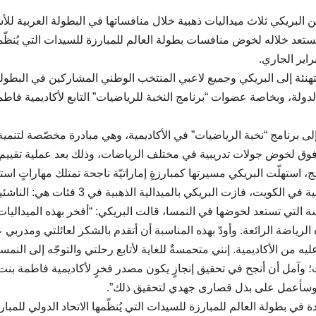
 البريكي ثلاث ميداليات ذهبية خلال منافساتها في البطولة العربية للأ
ستعد خلاله لخوض منافسات بطولة العالم للمبارزة للسيدات التي يُنظّم
تهنئة إلى البريكي وجميع لاعبي المنتخب الوطني المشاركين في البطولة
ولة، وبخاصة عضوات “برنامج النخبة للرياضيات” التابع لأكاديمية فاطم
 برنامج “نخبة الرياضيات” في الأكاديمية، وهي مبادرة مخصّصة لتنمية
، تتيح فرص للشابات بعمر 16 عاماً وما فوق لخوض جولات تدريبية في مختلف الرياضات، وذلك بعد عملية تقييم
وخلال البطولة التي أقيمت على مدى الأيام الأربعة الماضية في الكويت، فازت البريكي بالميدالية الذهبية في 3 فئات 
التي تستعد لخوضها في النمسا، قالت البريكي: “أفخر بهذه الميداليات
الرياضة الرائعة. وأودّ بهذه المناسبة أن أتقدم بالشكر لعائلتي ومدربي 
 من الأكاديمية. إنني متحمسةٌ للغاية لأتابع رحلتي والتوجّه إلى النمسا
ت؛ وآمل أن أنجح في تحقيق إنجازٍ يكون مصدر فخرٍ لأكاديمية فاطمة بنت
ت، وسأعمل على بذل قصارى جهدي لتحقيق ذلك”.
ة في بطولة العالم للمبارزة للسيدات التي يُنظّمها الاتحاد الدولي للمبار