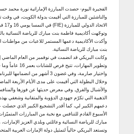
الفجيرة اليوم- حصدت المبارزة الإماراتية نورة محمد حسن
والناشئين للمبارزة التي أقيمت بدولة الكويت، في وقت ت
الاتحاد الدولي للمبارزة (FIE) في النمسا يومي 16 و17 فبراير الجاري.
وتوجّهت أكاديمية فاطمة بنت مبارك للرياضة النسائية بال
وأكدت الأكاديمية دعمها المستمر للاعبات من مواطنات الد
بنت مبارك للرياضة النسائية.
وكانت البريكي قد انضمت في نوفمبر من العام الماضي إلى
وتطوير المهارات
واختيار صارمة، وفي غضون 3 أشهر من انضمامها للبرنامج، استهلّت البريكي مسيرتها كمبارزةٍ إماراتيّة ناجحة تمتلك مهاراتٍ استثنائيّة.
والأشبال والفرق. وفي معرض حديثها عن فوزها والمنافسة 
الذهبية التي تكرّم جهودي الدؤوبة والمتفانية وشغفي بهذه 
دعمهم الكبير لي، كما أقدر التشجيع الكبير الذي حصلت عليه
الأسبوع القادم للتنافس مع نخبة من المبارزات المتميّزا
مبارك للرياضة النسائية وعائلتي وبلدي العزيز الإمارا
وتستعد البريكي حالياً لتمثيل دولة الإمارات العربية المتحد