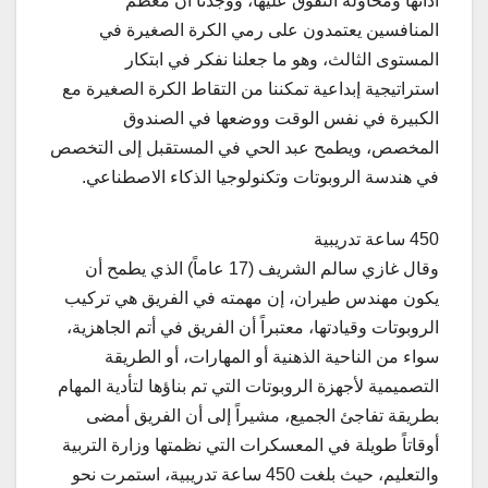
أدائها ومحاولة التفوق عليها، ووجدنا أن معظم
المنافسين يعتمدون على رمي الكرة الصغيرة في
المستوى الثالث، وهو ما جعلنا نفكر في ابتكار
استراتيجية إبداعية تمكننا من التقاط الكرة الصغيرة مع
الكبيرة في نفس الوقت ووضعها في الصندوق
المخصص، ويطمح عبد الحي في المستقبل إلى التخصص
في هندسة الروبوتات وتكنولوجيا الذكاء الاصطناعي.
450 ساعة تدريبية
وقال غازي سالم الشريف (17 عاماً) الذي يطمح أن
يكون مهندس طيران، إن مهمته في الفريق هي تركيب
الروبوتات وقيادتها، معتبراً أن الفريق في أتم الجاهزية،
سواء من الناحية الذهنية أو المهارات، أو الطريقة
التصميمية لأجهزة الروبوتات التي تم بناؤها لتأدية المهام
بطريقة تفاجئ الجميع، مشيراً إلى أن الفريق أمضى
أوقاتاً طويلة في المعسكرات التي نظمتها وزارة التربية
والتعليم، حيث بلغت 450 ساعة تدريبية، استمرت نحو