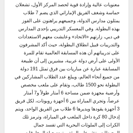
معنويات عالية وإرادة قوية لحصد المركز الأول، تشعلان
حماسة وشغف الفريق الإماراتي الذي يضم 7 طلاب
يمثلون مدارس الدولة، وجميعهم يراهنون على الفوز
بهذه البطولة. وفي المعسكر التدريبي بإحدى المدارس
في دبي، زارتهم «الاتحاد» وعايشت معهم الاستعدادات
والتدريبات قبيل انطلاق البطولة، حيث أكد المشرفون
على تدريباتهم أن هذه المسابقة العالمية تقام للمرة
الأولى على أرض دولة عربية، مشيرين إلى أن طبيعة
المسابقة عبارة عن مباريات بين فرق تمثل 191 دولة
من جميع أنحاء العالم، ويبلغ عدد الطلاب المشاركين في
البطولة نحو 1500 طالب، وتقام على ملعب مخصص
وأرضية مجهزة ضمن مساحة 6 أمتار طولاً و7 أمتار
عرضاً، وتجري المباراة بين 6 أجهزة روبوتات، لكل فريق
3 أجهزة يقودها ويديرها 6 طلاب من الفريق الواحد، ويتم
إدخال 80 كرة داخل الملعب في المباراة، وترمز تلك
الكرات إلى الملوثات البحرية التي تفسد جمال
المحيطات وتؤثر على البيئة، وتهدد حياة المخلوقات