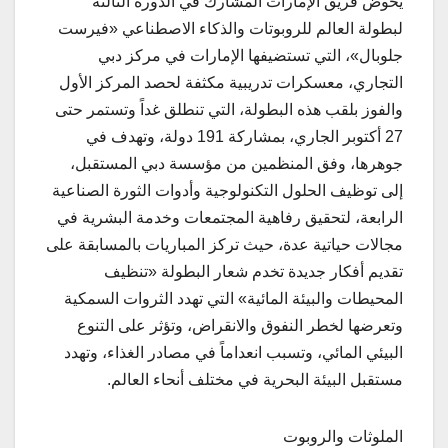
يخوض فريق الإمارات المشارك في الدورة الثالثة
لبطولة العالم للروبوتات والذكاء الاصطناعي «فيرست
جلوبال»، التي تستضيفها الإمارات في مركز دبي
التجاري، معسكرات تدريبية مكثفة لحصد المركز الأول
والفوز بلقب هذه البطولة، التي تنطلق غداً وتستمر حتى
27 أكتوبر الجاري، بمشاركة 191 دولة، وتهدف في
جوهرها، وفق المنظمين من مؤسسة دبي المستقبل،
إلى توظيف الحلول التكنولوجية وأدوات الثورة الصناعية
الرابعة، لتحقيق رفاهية المجتمعات وخدمة البشرية في
مجالات حياتية عدة، حيث تركز المباريات بالمسابقة على
تقديم أفكار جديدة تخدم شعار البطولة «تنظيف
المحيطات والبيئة المائية» التي تهدد الثروات السمكية
وتعرضها لخطر النفوق والانقراض، وتؤثر على التنوع
البيئي المائي، وتسبب انعداماً في مصادر الغذاء، وتهدد
مستقبل البيئة البحرية في مختلف أنحاء العالم.
الملوثات والروبوت