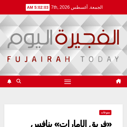
Ski
الجمعة. أغسطس 7th, 2026
5:02:04 AM
t
conten
منوعات
«فريق الإمارات» ينافس