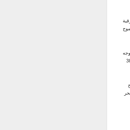
قية
وسط الموج
وجه
ية غربية تكون خفيفة إلى معتدلة السرعة تنشط أحياناً، وسرعتها من 20 إلى 30 تصل إلى 38
ح
30 تصل إلى 40 كم/س والبحر