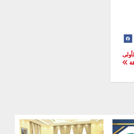
أولى
قة