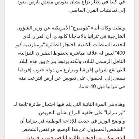
في كندا في إطار نزاع بشأن تعويض متعلق بأرض، يعود
إلى ثمانينيات القرن الماضي.
ونقلت وكالة أنباء “بلومبرج” الأمريكية عن وزير الشؤون
الخارجية في تنزانيا بالاماجابا كابودي، أن القرار الذي
اتخذته السلطات الكندية باحتجاز الطائرة “بومباردييه كيو
400” ليس له علاقة مباشرة بخطوط الطيران التنزانية،
الناقل الرسمي للبلاد، ولكنه يرتبط بنزاع بين هذه البلاد
التي تقع شرقي إفريقيا ومزارع من دولة جنوب إفريقيا
يسعى إلى الحصول على تعويض عن أرض انتزعت منه
في تنزانيا قبل 40 عاما.
وهذه هي المرة الثانية التي يتم فيها احتجاز طائرة تابعة لـ
“اير تنزانيا” على خلفية النزاع بشأن التعويض.
وأوضح الوزير في حديث للإذاعة الوطنية في تنزانيا أن
“الشخص المسؤول عن هذا الوضع، هو نفس الشخص
الذي تمكن من احتجاز طائرة لنا في جنوب إفريقيا…