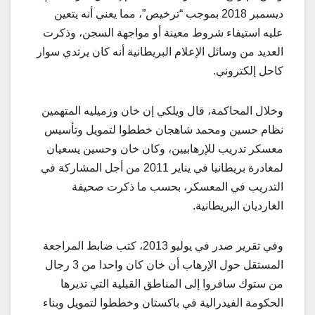
ديسمبر 2018 بموجب “ترخيص”، مما يعني أنه يتعين
عليه استيفاء شروط معينة أو مواجهة السجن، وذكرت
العديد من وسائل الإعلام البريطانية أنه كان يرتدي سوار
كاحل إلكتروني.
وخلال المحاكمة، قال ويلكي إن خان وزميليه المتهمين
نظام حسين ومحمد شاهجان خططوا لتمويل وتأسيس
معسكر تدريب للإرهابيين، وكان خان وحسين يسعيان
لمغادرة بريطانيا في يناير 2011 من أجل المشاركة في
التدريب في المعسكر، بحسب ما ذكرت صحيفة
الغارديان البريطانية.
وفي تقرير صدر في يوليو 2013، كتب ضابط المراجعة
المستقل حول الإرهاب أن خان كان واحدا من 3 رجال
من ستوك سافروا إلى المناطق القبلية التي تديرها
الحكومة الفيدرالية في باكستان وخططوا لتمويل وبناء