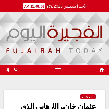
Ski
الأحد. أغسطس 9th, 2026
11:08:56 AM
t
conten
عربي ودولي
عثمان خان.. الإرهابي الذي