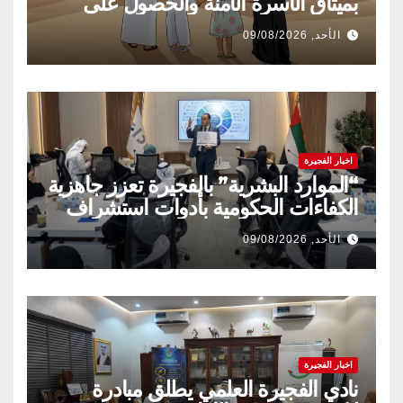
بميثاق الأسرة الآمنة والحصول على
شهادة «سفير»
الأحد, 09/08/2026
اخبار الفجيرة
“الموارد البشرية” بالفجيرة تعزز جاهزية
الكفاءات الحكومية بأدوات استشراف
المستقبل
الأحد, 09/08/2026
اخبار الفجيرة
نادي الفجيرة العلمي يطلق مبادرة