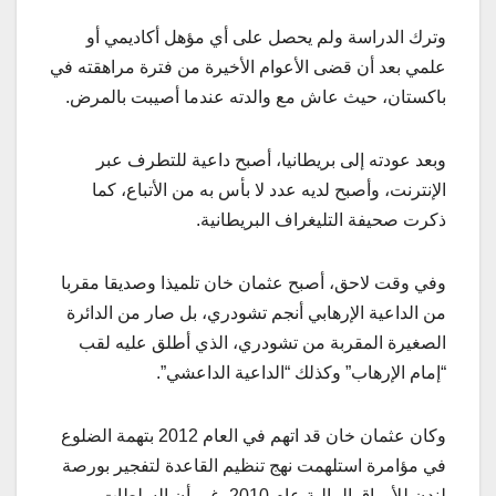
وترك الدراسة ولم يحصل على أي مؤهل أكاديمي أو
علمي بعد أن قضى الأعوام الأخيرة من فترة مراهقته في
باكستان، حيث عاش مع والدته عندما أصيبت بالمرض.
وبعد عودته إلى بريطانيا، أصبح داعية للتطرف عبر
الإنترنت، وأصبح لديه عدد لا بأس به من الأتباع، كما
ذكرت صحيفة التليغراف البريطانية.
وفي وقت لاحق، أصبح عثمان خان تلميذا وصديقا مقربا
من الداعية الإرهابي أنجم تشودري، بل صار من الدائرة
الصغيرة المقربة من تشودري، الذي أطلق عليه لقب
“إمام الإرهاب” وكذلك “الداعية الداعشي”.
وكان عثمان خان قد اتهم في العام 2012 بتهمة الضلوع
في مؤامرة استلهمت نهج تنظيم القاعدة لتفجير بورصة
لندن للأوراق المالية عام 2010، غير أن السلطات