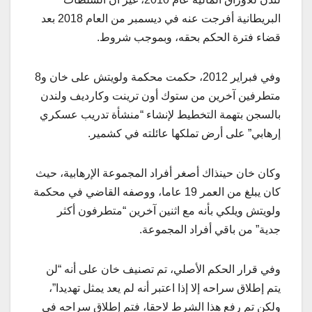
البريطانية أفرجت عنه في ديسمبر من العام 2018 بعد
قضاء فترة الحكم بحقه، وبموجب شروط.
وفي فبراير 2012، حكمت محكمة ولويتش على خان و8
متطرفين آخرين من ستوك أون ترينت وكارديف ولندن
بالسجن بتهمة التخطيط لإنشاء “منشأة تدريب عسكري
إرهابي” على أرض تملكها عائلته في كشمير.
وكان خان حينذاك أصغر أفراد المجموعة الإرهابية، حيث
كان يبلغ من العمر 19 عاما، ووصفه القاضي في محكمة
ولويتش ويلكي بأنه مع اثنين آخرين “متطرفون أكثر
جدية” من باقي أفراد المجموعة.
وفي قرار الحكم الأصلي، تم تصنيف خان على أنه “لن
يتم إطلاق سراحه إلا إذا اعتبر أنه لم يعد يمثل تهديدا”،
ولكن تم رفع هذا الشرط لاحقا، فتم إطلاق سراحه في