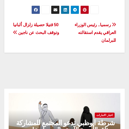
تصفّح
رسميا.. رئيس الوزراء
50 قتيلا حصيلة زلزال ألبانيا
العراقي يقدم استقالته
وتوقف البحث عن ناجين
المقالات
للبرلمان
اخبار الامارات
شرطة أبوظبي تدعو المجتمع للمشاركة