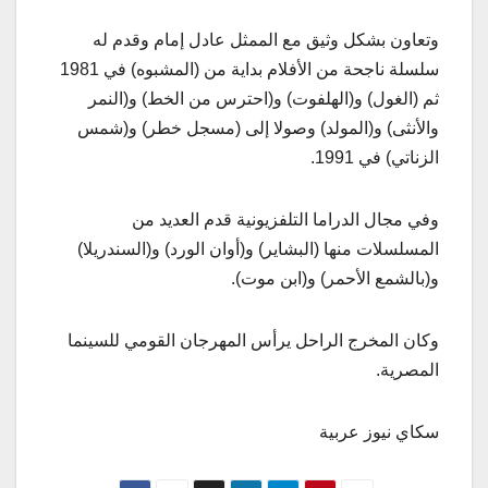
وتعاون بشكل وثيق مع الممثل عادل إمام وقدم له
سلسلة ناجحة من الأفلام بداية من (المشبوه) في 1981
ثم (الغول) و(الهلفوت) و(احترس من الخط) و(النمر
والأنثى) و(المولد) وصولا إلى (مسجل خطر) و(شمس
الزناتي) في 1991.
وفي مجال الدراما التلفزيونية قدم العديد من
المسلسلات منها (البشاير) و(أوان الورد) و(السندريلا)
و(بالشمع الأحمر) و(ابن موت).
وكان المخرج الراحل يرأس المهرجان القومي للسينما
المصرية.
سكاي نيوز عربية