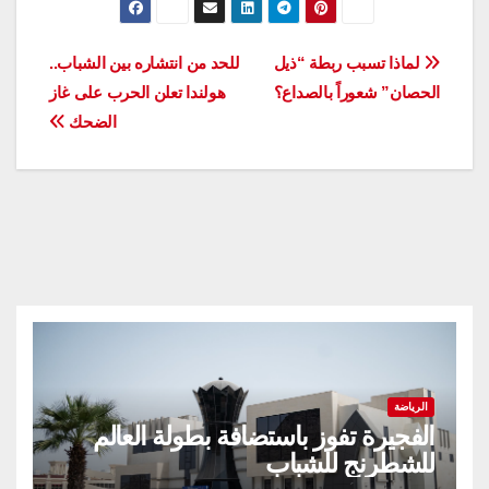
تصفّح
لماذا تسبب ربطة “ذيل
للحد من انتشاره بين الشباب..
الحصان” شعوراً بالصداع؟
هولندا تعلن الحرب على غاز
المقالات
الضحك
الرياضة
الفجيرة تفوز باستضافة بطولة العالم
للشطرنج للشباب