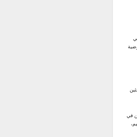
فل لاجئ في
مفوضية
ئين
ن في
م،