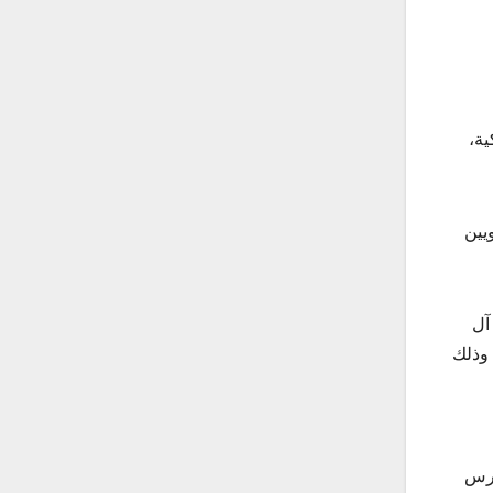
ية،
يين
آل
 وذلك
ارس