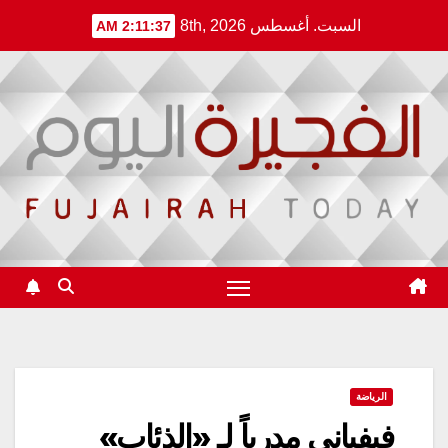
Ski
السبت. أغسطس 8th, 2026
2:11:38 AM
t
conten
الرياضة
فيفياني مدرباً لـ «الذئاب»