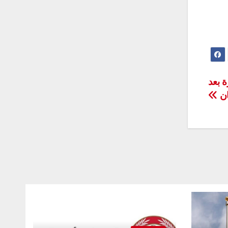
 بعد
ان