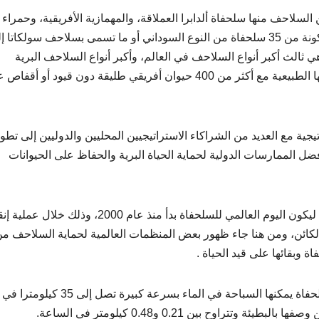
 بالعين تضم 10 أنواع مختلفة من السلاحف منها سلحفاة ألدابرا العملاقة، والمهمازية الأفريقية، وحمرا
بالإضافة إلى النجمة الهندية، كما تمت إضافة مجموعة مكونة من 35 سلحفاة من النوع السوداني أو ما تسمى بسلاحف سولكاتا
ثالث أكبر أنواع السلاحف في العالم، وأكبر أنواع السلاحف البرية
الرئيسية، حيث تعيش هذه السلاحف في بيئة مماثلة لبيئتها الطبيعية مع أكثر من 400 حيوان أفريقي طليقة دون قيود أو أ
ية مع العديد من الشراكاء الاستراتيجيين المحليين والدوليين إلى تطوي
فضل الممارسات الدولية لحماية الحياة البرية والحفاظ على الحيوانات
تجدر الإشارة إلى أن تخصيص يوم الـ 23 مايو من كل عام ليكون اليوم العالمي للسلحفاة بدأ منذ عام 2000، وذلك خلال 
ا الكائن، ومن هنا جاء ظهور بعض المنظمات العالمية لحماية السلاحف م
 وبقائها على قيد الحياة .
ورغم الاعتقاد السائد بأن السلاحف بطيئة جدا، إلا أن السلحفاة يمكنها السباحة في الماء بسرعة كبيرة تصل إلى 35 كيلومترا في
اوح بين 0.21 و0.48 كيلومتر في الساعة.