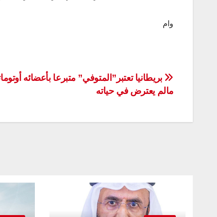
وام
تصفّح
بريطانيا تعتبر”المتوفي” متبرعا بأعضائه أوتومات
مالم يعترض في حياته
المقالات