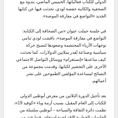
الدولي للكتاب فعالياتها، الخميس الماضي، بندوة مع
الصحفية والكاتبة حفصة لودي، تحدثت فيها عن كتابها
الجديد «التواضع في مفارقة الموضة».
في جلسة حملت عنوان «من الصحافة إلى الكتابة:
التواضع في مفارقة الموضة»، ناقشت لودي تنامي
توجهات الأزياء المحتشمة وصعودها لتصبح حركة
سياسية وصناعة تُقدر بملايين الدولارات. كما تحدثت
كيف ساعدها «إنستغرام» ووسائل التواصل الاجتماعي
الأخرى على التحضير لكتابها، وقدمت مجموعة من
النصائح لمساعدة المؤلفين الطموحين على نشر
أعمالهم.
بعد تأجيل الدورة الثلاثين من معرض أبوظبي الدولي
للكتاب إلى العام المقبل، بسبب أزمة وباء «كوفيد 19»،
نظمت دائرة الثقافة والسياحة – أبوظبي سلسلة من
الجلسات الحوارية الافتراضية استعاض فيها عدد من