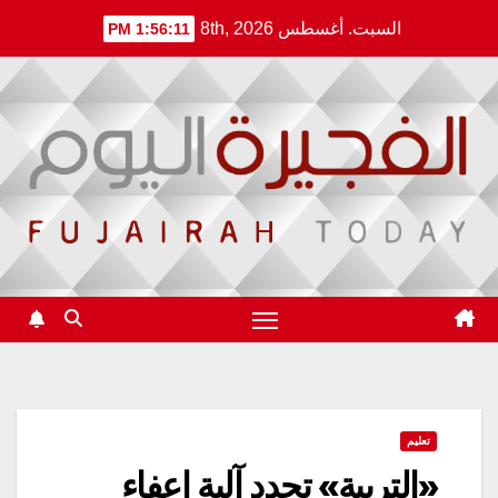
Ski
السبت. أغسطس 8th, 2026
1:56:11 PM
t
conten
تعليم
«التربية» تحدد آلية إعفاء