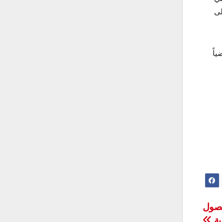
8-2:5، والوقوف على
اً افتراضياً
دد 4 أهداف لتوزيع الإجازات على 3 فصول
ية