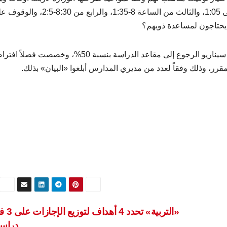
من الساعة 7:15 إلى 12:50، والثاني من الساعة 7:30 إلى 1:05، والثالث من الساعة 8-1:35، والرابع من :30
 يحتاجون لمساعدة ذويهم؟
وبناء على تلك الاستبانة، وضعت المدارس خططاً تضاهي سيناريو الرجوع إلى مقاعد الدراسة بنسبة 50%، وخصصت فصل
رر، وذلك وفقاً لعدد من مديري المدارس أبلغوا «البيان» بذلك.
«التربية» تح
دراس