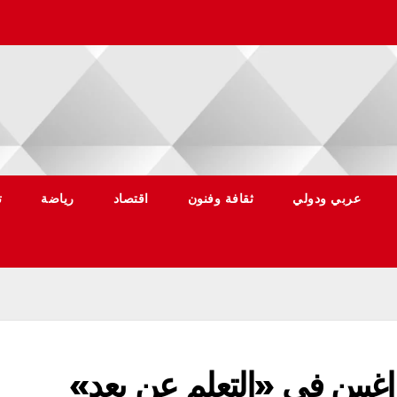
عربي ودولي
ثقافة وفنون
اقتصاد
رياضة
ت
اغبين في «التعلم عن بعد»