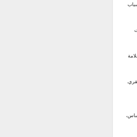
سباب
ت
لامة
قري.
ساس،