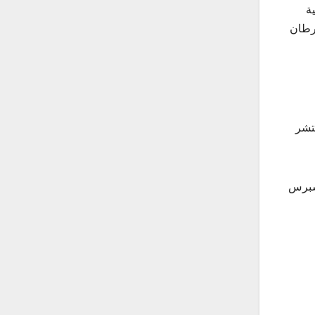
ة
سرطان
نتشر
كسبرس