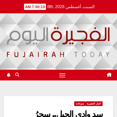
Ski
السبت. أغسطس 8th, 2026
7:00:13 AM
t
conten
اخبار الفجيرة
منوعات
سد وادي الحيل.. سِحرُ