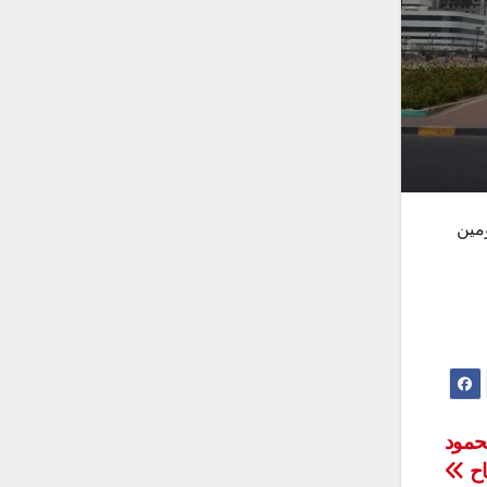
ومين
حمود
اح