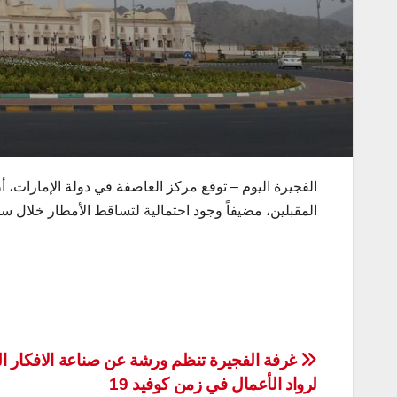
الفجيرة اليوم – توقع مركز العاصفة في دولة الإمارات، 
المقبلين، مضيفاً وجود احتمالية لتساقط الأمطار خلال س
تصفّح
غرفة الفجيرة تنظم ورشة عن صناعة الافكار ال
لرواد الأعمال في زمن كوفيد 19