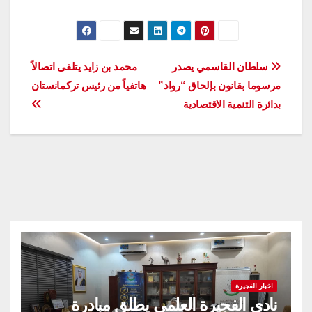
تصفّح
سلطان القاسمي يصدر
محمد بن زايد يتلقى اتصالاً
مرسوما بقانون بإلحاق “رواد”
هاتفياً من رئيس تركمانستان
المقالات
بدائرة التنمية الاقتصادية
اخبار الفجيرة
نادي الفجيرة العلمي يطلق مبادرة