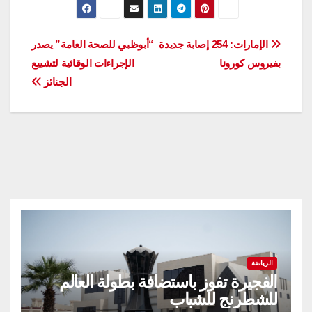
تصفّح
الإمارات: 254 إصابة جديدة
“أبوظبي للصحة العامة” يصدر
بفيروس كورونا
الإجراءات الوقائية لتشييع
المقالات
الجنائز
الرياضة
الفجيرة تفوز باستضافة بطولة العالم
للشطرنج للشباب