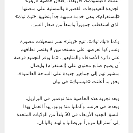
أعلنت «فيسبوك»، الأربعاء، إطلاق خاصية «ريلز»
الجديدة للفيديوهات القصيرة والمسلية على منصتها
«إنستغرام»، وهي خدمة شبيهة جداً بتطبيق «تيك توك»
الذي استقطب جمهوراً واسعاً من صغار السن.
وكما «تيك توك»، تتيح «ريلز» نشر تسجيلات مصورة
وتشاركها لعرضها على مستخدمين لا يقتصر نطاقهم
على دائرة الأصدقاء والمتابعين، «ما يوفر للجميع فرصة
أن يصبح صانع محتوى على (إنستغرام) وإيصال
منشوراتهم إلى جماهير جديدة على الساحة العالمية»،
وفق ما أعلنت «فيسبوك» في بيان.
وبعد تجربة هذه الخاصية منذ نوفمبر في البرازيل،
وبعدها في فرنسا وألمانيا منذ يونيو، يبدأ العمل بهذا
النسق الجديد الأربعاء في 50 بلداً من الولايات المتحدة
إلى أستراليا مروراً ببريطانيا والهند واليابان.