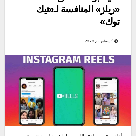
«ريلز» المنافسة لـ«تيك
توك»
أغسطس 6, 2020