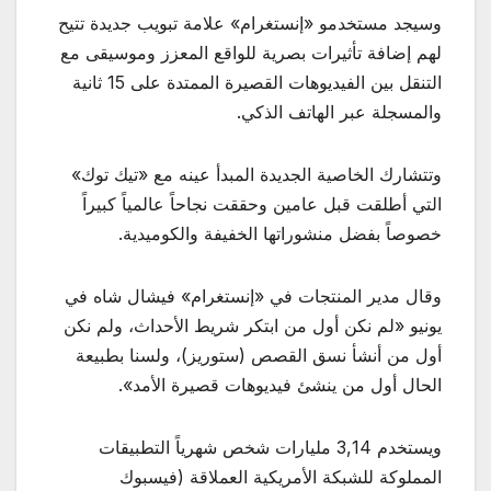
وسيجد مستخدمو «إنستغرام» علامة تبويب جديدة تتيح
لهم إضافة تأثيرات بصرية للواقع المعزز وموسيقى مع
التنقل بين الفيديوهات القصيرة الممتدة على 15 ثانية
والمسجلة عبر الهاتف الذكي.
وتتشارك الخاصية الجديدة المبدأ عينه مع «تيك توك»
التي أطلقت قبل عامين وحققت نجاحاً عالمياً كبيراً
خصوصاً بفضل منشوراتها الخفيفة والكوميدية.
وقال مدير المنتجات في «إنستغرام» فيشال شاه في
يونيو «لم نكن أول من ابتكر شريط الأحداث، ولم نكن
أول من أنشأ نسق القصص (ستوريز)، ولسنا بطبيعة
الحال أول من ينشئ فيديوهات قصيرة الأمد».
ويستخدم 3,14 مليارات شخص شهرياً التطبيقات
المملوكة للشبكة الأمريكية العملاقة (فيسبوك