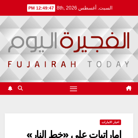
Ski
السبت. أغسطس 8th, 2026
12:49:47 PM
t
conten
اخبار الامارات
إماراتيات على «خط النار»