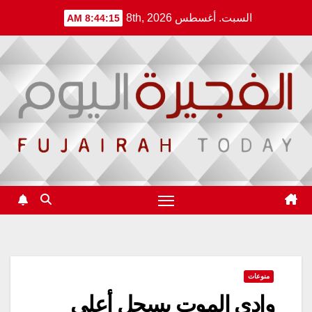
Ski
السبت. أغسطس 8th, 2026
8:44:15 AM
t
conten
منوعات
وادي الموت يسجل أعلى