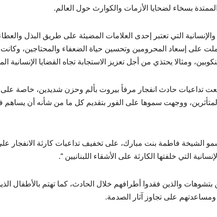
الممتدة بسخاء لضحايا الأزمات والكوارث حول العالم.
الإنسانية التي تعتبر إحدى العلامات المضيئة على طريق البذل والعطاء
 عملت على إسعاد المحرومين وتحسين حياة الضعفاء والمحتاجين، وكانت و
ين، ومثالا يحتذي من أجل تعزيز الاستجابة تجاه القضايا الإنسانية المل
ت تداعيات حادث انفجار مرفأ بيروت بألم وحزن شديدين، خاصة على
المتأثرين، ووجهت سموها على الفور بتقديم كل ما من شأنه أن يساهم 
و الشيخة فاطمة بنت مبارك، على تخفيف تداعيات كارثة الانفجار عل
نسانية التي خلفتها الكارثة على الأشقاء اللبنانيين “.
بتشوهات والذين فقدوا أطرافهم خلال الحادث، كما تهتم بالأطفال الذي
ومساعدتهم على تجاوز آثار الصدمة.