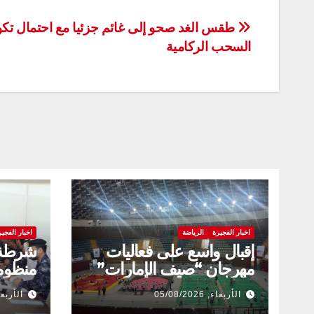
تصفّح
طقس الغد صحو إلى غائم جزئيا مع احتمال تك
السحب الركامية
المقالات
اخبار الفجيرة
الرياضة
اخبار الفجير
إقبال واسع على فعاليات
شرطة 
مهرجان “صيف الإمارات”
منظومة
بالفجيرة
المخد
الأربعاء, 05/08/2026
الأربعاء, 026