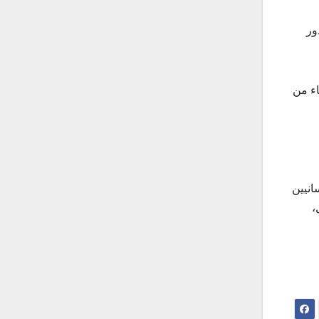
ور
اء من
انيين
،