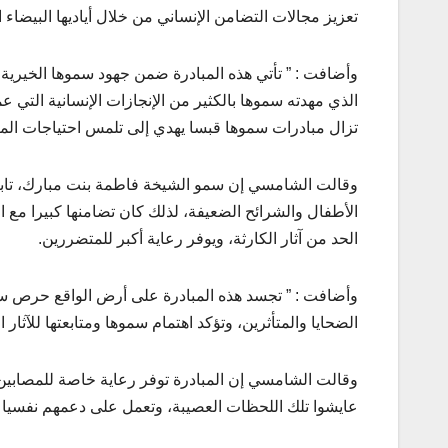
تعزيز مجالات التضامن الإنساني من خلال أياديها البيضاء 
وأضافت : ” تأتي هذه المبادرة ضمن جهود سموها الخيرية و
الذي مهدته سموها بالكثير من الإنجازات الإنسانية التي
تزال مبادرات سموها قبسا يهدي إلى تلمس احتياجات المنكوب
وقالت الشامسي إن سمو الشيخة فاطمة بنت مبارك، تابع
الأطفال والشرائح الضعيفة، لذلك كان تضامنها كبيرا مع 
الحد من آثار الكارثة، ويوفر رعاية أكبر للمتضررين.
وأضافت : ” تجسد هذه المبادرة على أرض الواقع حرص سم
الضحايا والمتأثرين، وتؤكد اهتمام سموها ومتابعتها للآثار الإ
وقالت الشامسي إن المبادرة توفر رعاية خاصة للمصابين 
عايشوا تلك اللحظات العصيبة، وتعمل على دعمهم نفسيا 