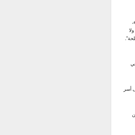
،
لا
حة”.
في
ى أسر
ن