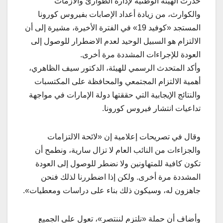
حذرت الهيئة الوطنية لإدارة الطوارئ والأزمات
والكوارث، من زيادة أعداد الإصابات بفيروس كورونا
المستجد «كوفيد 19» في الفترة الأخيرة، مشيرة إلى أن
الالتزام هو السبيل الوحيد لعدم الاضطرار للوصول إلى
العودة للإجراءات المشددة مرة أخرى.
وأكد المتحدث الرسمي للهيئة، الدكتور سيف الظاهري،
أهمية الالتزام المجتمعي والمحافظة على المكتسبات
والنتائج الإيجابية التي حققتها دولة الإمارات في مواجهة
تداعيات انتشار فيروس كورونا.
وقال في تصريحات إعلامية إن «لائحة الالتزامات
والجزاءات من النائب العام لا تزال سارية، ونطمح أن
تكون كافية للمتهاونين ولا نضطر للوصول إلى العودة
المشددة مرة أخرى. ولكن إذا اضطررنا لذلك فنحن
جاهزون له، وسيكون ذلك بناء على دراسات ومعطيات».
وأضاف أن حملة «نلتزم لننتصر»، تعول على الجميع