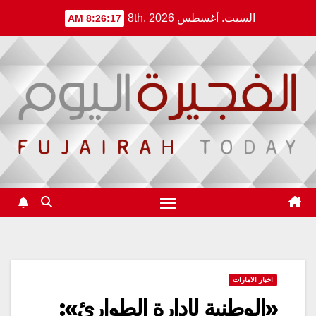
Ski
السبت. أغسطس 8th, 2026
8:26:18 AM
t
conten
اخبار الامارات
«الوطنية لإدارة الطوارئ»: