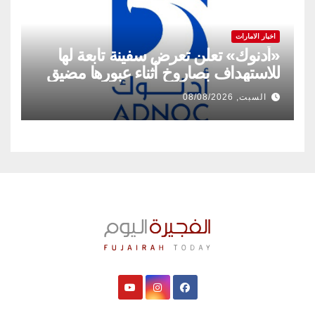
اخبار الامارات
«أدنوك» تعلن تعرض سفينة تابعة لها
للاستهداف بصاروخ أثناء عبورها مضيق
هرمز
السبت, 08/08/2026