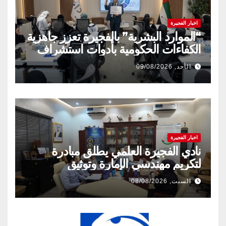
اخبار الفجيرة
“الموارد البشرية” بالفجيرة تعزز جاهزية
الكفاءات الحكومية بأدوات استشراف
المستقبل
الأحد, 09/08/2026
اخبار الفجيرة
نادي الفجيرة العلمي يطلق مبادرة
لتكريم مهندسي الإمارة وتوثيق
إنجازاتهم المهنية
السبت, 08/08/2026