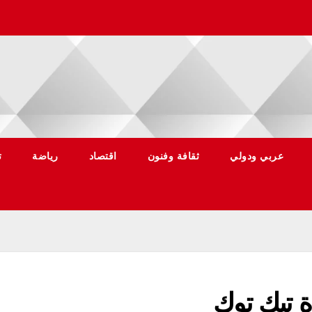
عربي ودولي
ثقافة وفنون
اقتصاد
رياضة
ت
 تيك توك