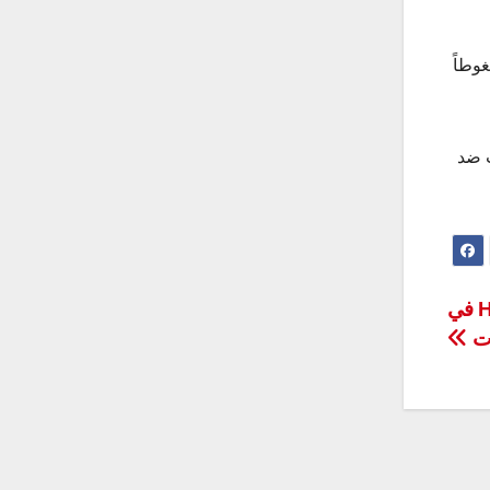
وطاً
ب ضد
هواوي تستعد لطرح ساعة HUAWEI WATCH FIT في
ات