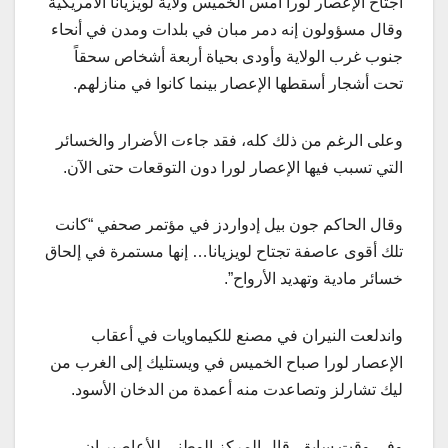
اجتاح الإعصار لورا امس الخميس ولاية لويزيانا الأمريكية
وقال مسؤولون إنه دمر مبان في بلدات ومدن في أنحاء
جنوب غرب الولاية وأودى بحياة أربعة أشخاص سحقاً
تحت أشجار أسقطها الإعصار بينما كانوا في منازلهم.
وعلى الرغم من ذلك كله، فقد جاءت الأضرار والخسائر
التي تسبب فيها الإعصار لورا دون التوقعات حتى الآن.
وقال الحاكم جون بيل إدواردز في مؤتمر صحفي “كانت
تلك أقوى عاصفة تجتاح لويزيانا… إنها مستمرة في إلحاق
خسائر مادية وتهديد الأرواح”.
واندلعت النيران في مصنع للكيماويات في أعقاب
الإعصار لورا صباح الخميس في ويستليك إلى الغرب من
ليك تشارلز وتصاعدت منه أعمدة من الدخان الأسود.
وفي وقت سابق، قال المركز الوطني للأعاصير إن