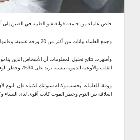
خلص علماء من جامعة قوانغتشو الطبية في الصين إلى أن ا
وجمع العلماء بيانات من أكثر من 20 ورقة علمية، وقاموا بتحليل معلومات عن 313651 شخصًا، كان 39% منهم ينامون أثناء النهار.
وأظهرت نتائج تحليل المعلومات أن الأشخاص الذين ينامو
القلب والأوعية الدموية بنسبة تزيد على 34%، وخطر الوفاة لأي سبب بنسبة تزيد على 30%، وفق مجلة “MedicalXpress”.
العلاقة بين النوم وخطر الموت كانت أقوى لدى النساء وكبار السن، حيث