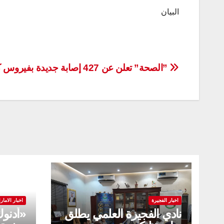
البيان
تصفّح
”الصحة” تعلن عن 427 إصابة جديدة بفيروس كورونا
المقالات
اخبار الفجيرة
اخبار الامار
نادي الفجيرة العلمي يطلق
«أدنو