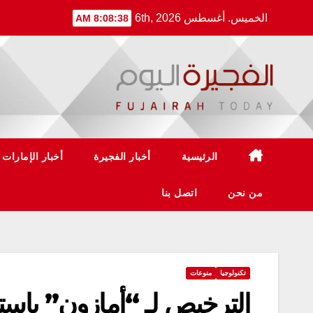
Ski
الخميس. أغسطس 6th, 2026
8:08:38 AM
t
conten
الرئيسية
أخبار الفجيرة
أخبار الإمارات
من نحن
اتصل بنا
تكنولوجيا
منوعات
الترخيص لـ “أمازون” باس