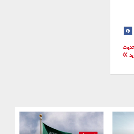
تحديث
يد