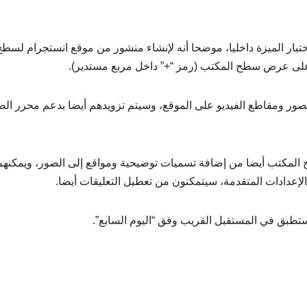
Tipster Alessan، إنه يتم حاليا اختبار الميزة داخليا، موضحا أنه لإنشاء منشور من موقع انستجرام لسط
أعلى عرض سطح المكتب (رمز “+” داخل مربع مستدير).
ومقاطع الفيديو على الموقع، وسيتم تزويدهم أيضا بدعم محرر الص
مكتب أيضا من إضافة تسميات توضيحية ومواقع إلى الصور، ويمكنهم 
عدادات المتقدمة، سيتمكنون من تعطيل التعليقات أيضا.
ستطبق في المستقبل القريب وفق “اليوم السابع”.