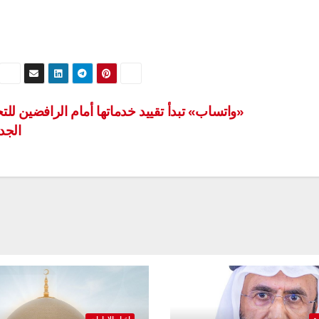
«واتساب» تبدأ تقييد خدماتها أمام الرافضين لل
الجد